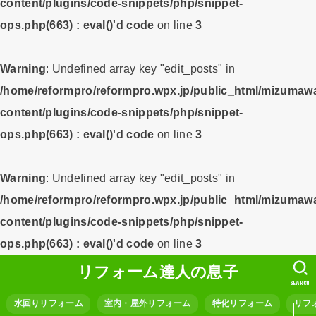
content/plugins/code-snippets/php/snippet-
ops.php(663) : eval()'d code
on line
3
Warning
: Undefined array key "edit_posts" in
/home/reformpro/reformpro.wpx.jp/public_html/mizumawa
content/plugins/code-snippets/php/snippet-
ops.php(663) : eval()'d code
on line
3
Warning
: Undefined array key "edit_posts" in
/home/reformpro/reformpro.wpx.jp/public_html/mizumawa
content/plugins/code-snippets/php/snippet-
ops.php(663) : eval()'d code
on line
3
リフォーム達人の息子
SEARCH
水回りリフォーム
室内・屋外リフォーム
特化リフォーム
リフ