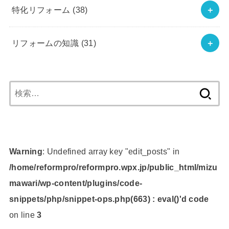
特化リフォーム
(38)
リフォームの知識
(31)
検
索:
Warning
: Undefined array key "edit_posts" in
/home/reformpro/reformpro.wpx.jp/public_html/mizu
mawari/wp-content/plugins/code-
snippets/php/snippet-ops.php(663) : eval()'d code
on line
3