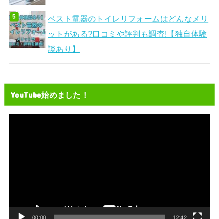
ベスト電器のトイレリフォームはどんなメリ
ットがある?口コミや評判も調査!【独自体験
談あり】
YouTube始めました！
動
画
プ
レ
ー
ヤ
ー
00:00
12:42