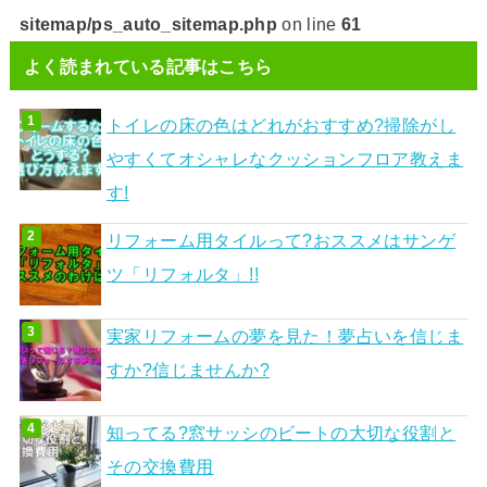
sitemap/ps_auto_sitemap.php
on line
61
よく読まれている記事はこちら
トイレの床の色はどれがおすすめ?掃除がし
やすくてオシャレなクッションフロア教えま
す!
リフォーム用タイルって?おススメはサンゲ
ツ「リフォルタ」!!
実家リフォームの夢を見た！夢占いを信じま
すか?信じませんか?
知ってる?窓サッシのビートの大切な役割と
その交換費用