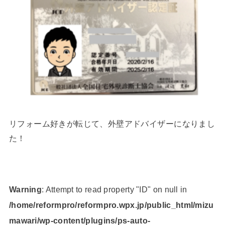
リフォーム好きが転じて、外壁アドバイザーになりまし
た！
Warning
: Attempt to read property "ID" on null in
/home/reformpro/reformpro.wpx.jp/public_html/mizu
mawari/wp-content/plugins/ps-auto-