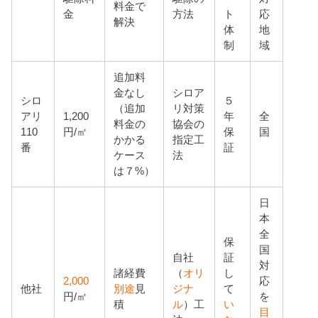
料金で
金
方法
ト
応
解決
体
地
制
域
追加料
金なし
シロア
シロ
５
（追加
リ対策
アリ
1,200
年
全
料金の
協会の
110
円/㎡
保
国
かかる
指定工
番
証
ケース
法
は７%）
日
本
全
保
国
自社
証
対
諸経費
（
オリ
し
2,000
応
他社
別途
見
ジナ
て
円/㎡
を
積
ル
）工
い
目