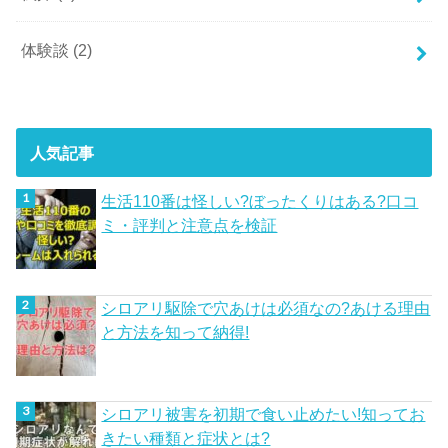
体験談
(2)
人気記事
生活110番は怪しい?ぼったくりはある?口コ
ミ・評判と注意点を検証
シロアリ駆除で穴あけは必須なの?あける理由
と方法を知って納得!
シロアリ被害を初期で食い止めたい!知ってお
きたい種類と症状とは?