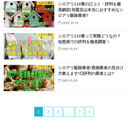
シロアリ業者
シロアリ110番の口コミ・評判を徹
底解説!加盟店は本当におすすめなシ
ロアリ駆除業者?
2022.01.19
シロアリ業者
シロアリ110番って実際どうなの？
知恵袋での評判を徹底調査！
2021.11.29
シロアリ業者
シロアリ駆除業者!悪徳業者の見分け
方教えます!◎評判の業者とは?
2021.11.28
1
2
3
…
7
>