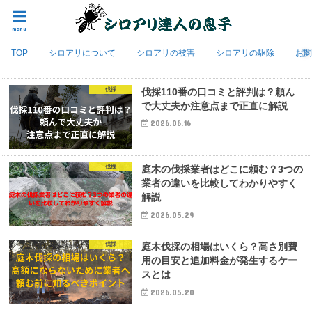
menu
TOP
シロアリについて
シロアリの被害
シロアリの駆除
お
伐採
伐採110番の口コミと評判は？頼ん
で大丈夫か注意点まで正直に解説
2026.06.16
伐採
庭木の伐採業者はどこに頼む？3つの
業者の違いを比較してわかりやすく
解説
2026.05.29
伐採
庭木伐採の相場はいくら？高さ別費
用の目安と追加料金が発生するケー
スとは
2026.05.20