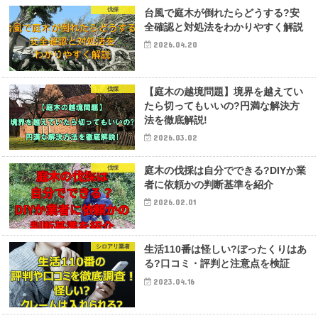
伐採
台風で庭木が倒れたらどうする?安
全確認と対処法をわかりやすく解説
2026.04.20
伐採
【庭木の越境問題】境界を越えてい
たら切ってもいいの?円満な解決方
法を徹底解説!
2026.03.02
伐採
庭木の伐採は自分でできる?DIYか業
者に依頼かの判断基準を紹介
2026.02.01
シロアリ業者
生活110番は怪しい?ぼったくりはあ
る?口コミ・評判と注意点を検証
2023.04.16