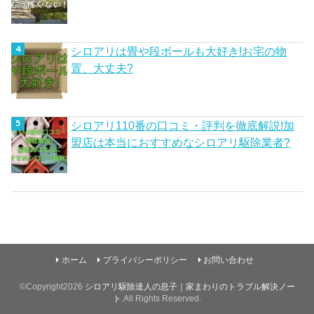
シロアリは畳や段ボールも大好き!お宅の物
置、大丈夫?
シロアリ110番の口コミ・評判を徹底解説!加
盟店は本当におすすめなシロアリ駆除業者?
ホーム
プライバシーポリシー
お問い合わせ
©Copyright2026
シロアリ駆除達人の息子｜家まわりのトラブル解決ノー
ト
.All Rights Reserved.