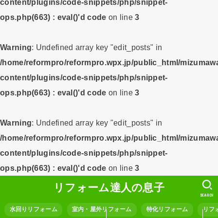
content/plugins/code-snippets/php/snippet-
ops.php(663) : eval()'d code
on line
3
Warning
: Undefined array key "edit_posts" in
/home/reformpro/reformpro.wpx.jp/public_html/mizumawa
content/plugins/code-snippets/php/snippet-
ops.php(663) : eval()'d code
on line
3
Warning
: Undefined array key "edit_posts" in
/home/reformpro/reformpro.wpx.jp/public_html/mizumawa
content/plugins/code-snippets/php/snippet-
ops.php(663) : eval()'d code
on line
3
リフォーム達人の息子
SEARCH
水回りリフォーム
室内・屋外リフォーム
特化リフォーム
リフ