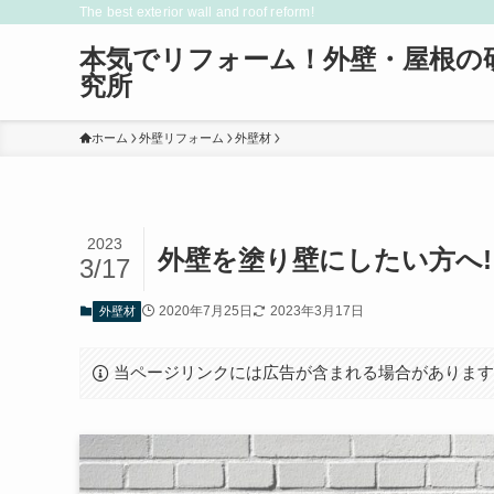
The best exterior wall and roof reform!
本気でリフォーム！外壁・屋根の
究所
ホーム
外壁リフォーム
外壁材
2023
外壁を塗り壁にしたい方へ
3/17
2020年7月25日
2023年3月17日
外壁材
当ページリンクには広告が含まれる場合がありま