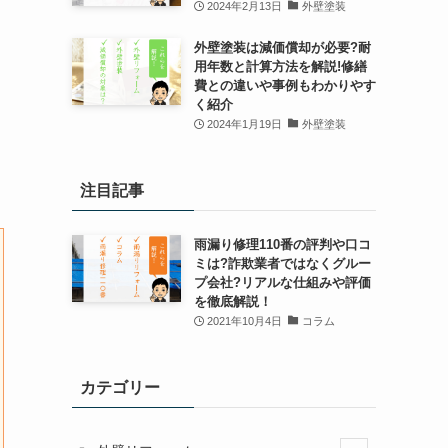
2024年2月13日
外壁塗装
外壁塗装は減価償却が必要?耐
用年数と計算方法を解説!修繕
費との違いや事例もわかりやす
く紹介
2024年1月19日
外壁塗装
注目記事
雨漏り修理110番の評判や口コ
ミは?詐欺業者ではなくグルー
プ会社?リアルな仕組みや評価
を徹底解説！
2021年10月4日
コラム
カテゴリー