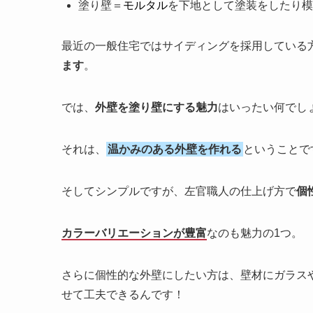
塗り壁＝
モルタル
を下地として塗装をしたり模
最近の一般住宅ではサイディングを採用している
ます
。
では、
外壁を塗り壁にする魅力
はいったい何でし
それは、
温かみのある外壁を作れる
ということで
そしてシンプルですが、左官職人の仕上げ方で
個
カラーバリエーションが豊富
なのも魅力の1つ。
さらに個性的な外壁にしたい方は、壁材にガラス
せて工夫できるんです！